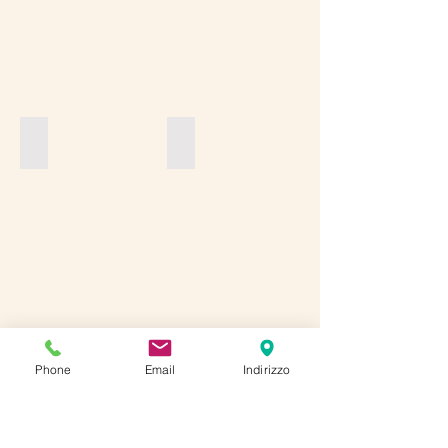
MACARON
TORTE
CLASSICHE
Phone
Email
Indirizzo
WEDDING
EVENTI