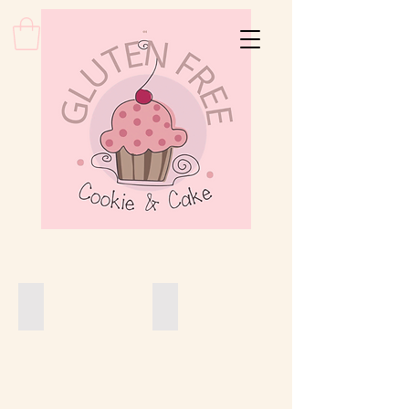
COOKIE
TORTE PER COMPLEANNO
Torte
per
compleanno